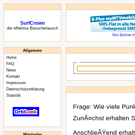
SurfCrown
der effektive Besuchertausch
Allgemein
Home
FAQ
News
Kontakt
Impressum
Datenschutzerklärung
Statistik
Frage: Wie viele Punk
ZunÃ¤chst erhalten S
AnschlieÃŸend erhalt
Mitglieder