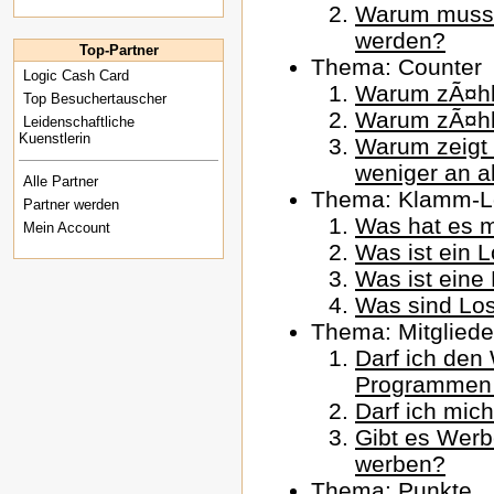
Warum muss d
werden?
Top-Partner
Thema: Counter
Logic Cash Card
Warum zÃ¤hlt
Top Besuchertauscher
Warum zÃ¤hlt
Leidenschaftliche
Kuenstlerin
Warum zeigt 
weniger an al
Alle Partner
Thema: Klamm-Lo
Partner werden
Was hat es m
Mein Account
Was ist ein 
Was ist eine
Was sind Lo
Thema: Mitgliede
Darf ich den
Programmen
Darf ich mic
Gibt es Werb
werben?
Thema: Punkte