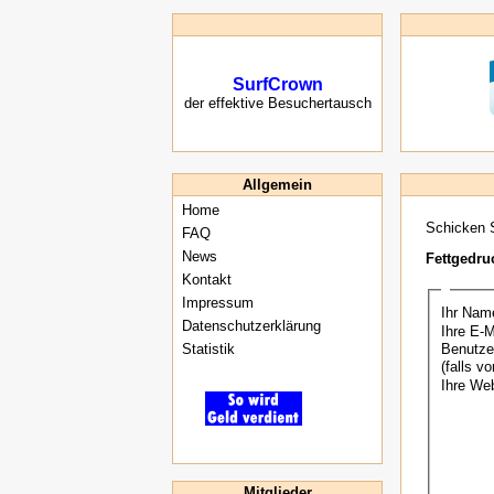
SurfCrown
der effektive Besuchertausch
Allgemein
Home
Schicken S
FAQ
News
Fettgedru
Kontakt
Impressum
Ihr Nam
Datenschutzerklärung
Ihre E-
Statistik
Benutz
(falls v
Ihre We
Mitglieder