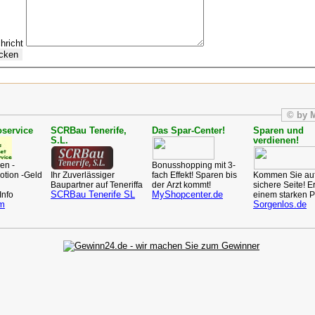
hricht
© by 
oservice
SCRBau Tenerife,
Das Spar-Center!
Sparen und
S.L.
verdienen!
en -
Bonusshopping mit 3-
tion -Geld
Ihr Zuverlässiger
fach Effekt! Sparen bis
Kommen Sie auf
Baupartner auf Teneriffa
der Arzt kommt!
sichere Seite! Er
SCRBau Tenerife SL
MyShopcenter.de
Info
einem starken P
om
Sorgenlos.de