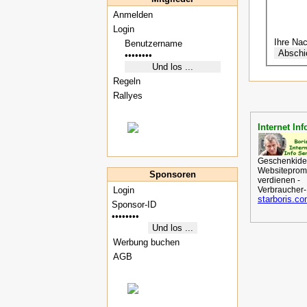
Anmelden
Login
Ihre Nac
Regeln
Rallyes
Internet Inf
Geschenkide
Websitepromo
Sponsoren
verdienen -
Login
Verbraucher-
starboris.c
Werbung buchen
AGB