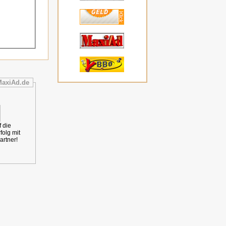
MaxiAd.de
 die
folg mit
artner!