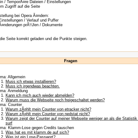
in / TemporÃ¤re Dateien / Einstellungen
em Zugriff auf die Seite
tellung bei Opera Ã¤ndern:
Einstellungen / Verlauf und Puffer
rÃ¤nderungen prÃ¼fen / Dokumente
die Seite korrekt geladen und die Punkte steigen.
Fragen
ma: Allgemein
Muss ich etwas installieren?
Muss ich irgendwas beachten.
ma: Anmeldung
Kann ich mich auch wieder abmelden?
Warum muss die Webseite noch freigeschaltet werden?
ma: Counter
Warum zÃ¤hlt mein Counter von etracker nicht?
Warum zÃ¤hlt mein Counter von nedstat nicht?
Warum zeigt der Counter auf meiner Webseite weniger an als die Statistik
surf
ma: Klamm-Lose gegen Credits tauschen
Was hat es mit klamm.de auf sich?
Was ist ein Lose-Passwort?