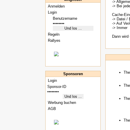
-> Allgeme
-> Bei jed
Anmelden
Login
Cache-Eins
-> Datei / 
-> Auf Ve
-> Immer
Regeln
Dann wird 
Rallyes
The
Sponsoren
Login
The
The
Werbung buchen
AGB
The