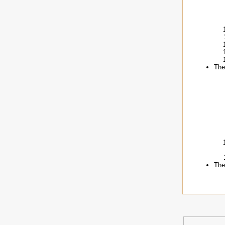
The
The