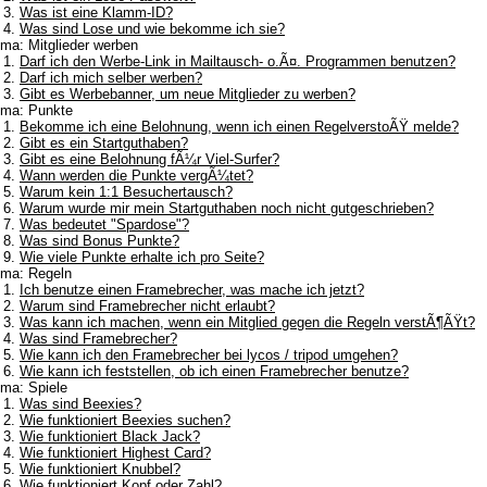
Was ist eine Klamm-ID?
Was sind Lose und wie bekomme ich sie?
ma: Mitglieder werben
Darf ich den Werbe-Link in Mailtausch- o.Ã¤. Programmen benutzen?
Darf ich mich selber werben?
Gibt es Werbebanner, um neue Mitglieder zu werben?
ma: Punkte
Bekomme ich eine Belohnung, wenn ich einen RegelverstoÃŸ melde?
Gibt es ein Startguthaben?
Gibt es eine Belohnung fÃ¼r Viel-Surfer?
Wann werden die Punkte vergÃ¼tet?
Warum kein 1:1 Besuchertausch?
Warum wurde mir mein Startguthaben noch nicht gutgeschrieben?
Was bedeutet "Spardose"?
Was sind Bonus Punkte?
Wie viele Punkte erhalte ich pro Seite?
ma: Regeln
Ich benutze einen Framebrecher, was mache ich jetzt?
Warum sind Framebrecher nicht erlaubt?
Was kann ich machen, wenn ein Mitglied gegen die Regeln verstÃ¶ÃŸt?
Was sind Framebrecher?
Wie kann ich den Framebrecher bei lycos / tripod umgehen?
Wie kann ich feststellen, ob ich einen Framebrecher benutze?
ma: Spiele
Was sind Beexies?
Wie funktioniert Beexies suchen?
Wie funktioniert Black Jack?
Wie funktioniert Highest Card?
Wie funktioniert Knubbel?
Wie funktioniert Kopf oder Zahl?