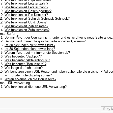
Wie funktioniert Letzter zahlt?
Wie funktioniert Letzter zahlt?
Wie funktioniert Pasch gewinnt?
Wie funktioniert Pin-Knacker?
Wie funktioniert Schnick-Schnack-Schnuck?
Wie funktioniert Up & Down?
Wie funktioniert Zahlen raten?
Wie funktioniert Zufallszahlen?
ma: Surfen
Bei mir lÃ¤uft der Counter nicht runter und es wird keine neue Seite ange
Bei mir wird immer die gleiche Seite angezeigt, warum?
Ist 30 Sekunden nicht etwas kurz?
Ist 30 Sekunden nicht etwas lang?
Warum lÃ¤uft bei mir immer die Session ab?
Was bedeutet "Jackpot"?
Was bedeutet "Aktivenbonus"?
Was bedeutet "Bonusseite"?
Wie lange darf ich surfen?
Wir benutzen einen DSL-Router und haben daher alle die gleiche IP-Adre
wir trotzdem gleichzeitig surfen?
Woran erkenne ich die Bonusseite?
ma: URL-Verwaltung
Wie funktioniert die neue URL-Verwaltung?
© by 