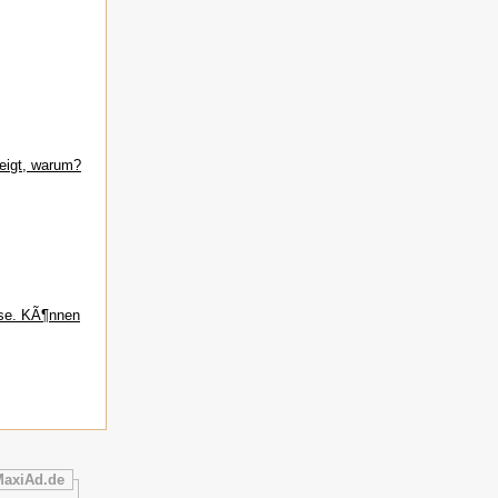
zeigt, warum?
sse. KÃ¶nnen
MaxiAd.de