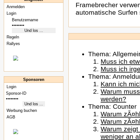
Framebrecher verwen
Anmelden
automatische Surfen 
Login
Regeln
Rallyes
Thema: Allgemei
Muss ich etwa
Muss ich irg
Thema: Anmeldu
Sponsoren
Kann ich mi
Login
Warum muss d
werden?
Thema: Counter
Werbung buchen
Warum zÃ¤hlt
AGB
Warum zÃ¤hlt
Warum zeigt 
weniger an al