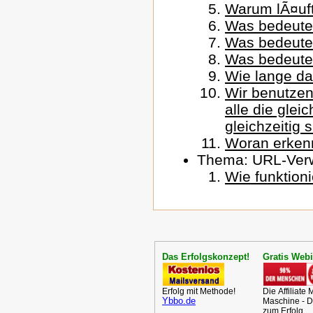
Warum lÃ¤uft
Was bedeutet
Was bedeutet
Was bedeutet
Wie lange dar
Wir benutze
alle die gle
gleichzeitig 
Woran erkenn
Thema: URL-Ver
Wie funktion
Das Erfolgskonzept!
Gratis Web
Erfolg mit Methode!
Die Affiliate
Ybbo.de
Maschine - D
zum Erfolg