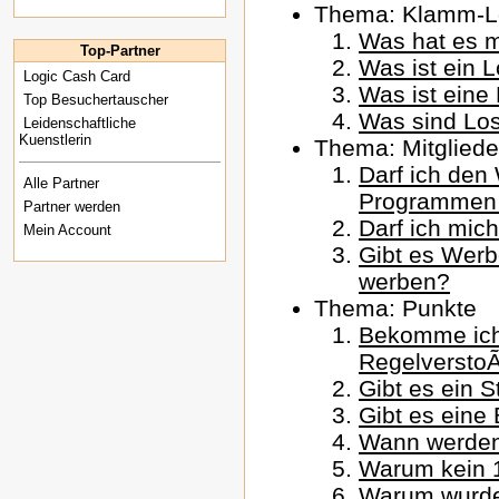
Thema: Klamm-Lo
Was hat es m
Top-Partner
Was ist ein 
Logic Cash Card
Was ist eine
Top Besuchertauscher
Was sind Lo
Leidenschaftliche
Kuenstlerin
Thema: Mitgliede
Darf ich den
Alle Partner
Programmen
Partner werden
Darf ich mic
Mein Account
Gibt es Werb
werben?
Thema: Punkte
Bekomme ich
Regelversto
Gibt es ein 
Gibt es eine
Wann werden
Warum kein 
Warum wurde 