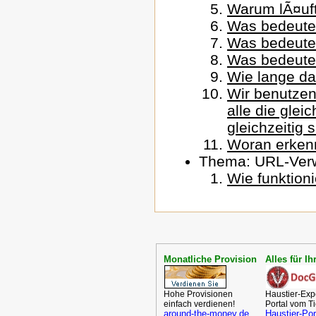
Warum lÃ¤uft
Was bedeutet
Was bedeutet
Was bedeutet
Wie lange dar
Wir benutze
alle die gle
gleichzeitig 
Woran erkenn
Thema: URL-Ver
Wie funktion
Monatliche Provision
Alles für Ih
Hohe Provisionen
Haustier-Exp
einfach verdienen!
Portal vom Ti
around-the-money.de
Haustier-Por