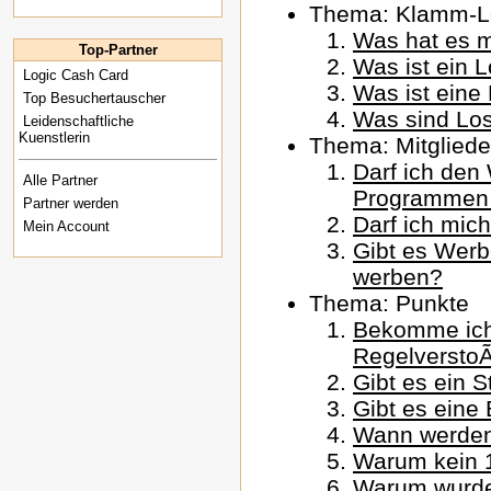
Thema: Klamm-Lo
Was hat es m
Top-Partner
Was ist ein 
Logic Cash Card
Was ist eine
Top Besuchertauscher
Was sind Lo
Leidenschaftliche
Kuenstlerin
Thema: Mitgliede
Darf ich den
Alle Partner
Programmen
Partner werden
Darf ich mic
Mein Account
Gibt es Werb
werben?
Thema: Punkte
Bekomme ich
Regelversto
Gibt es ein 
Gibt es eine
Wann werden
Warum kein 
Warum wurde 