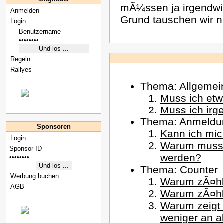
mÃ¼ssen ja irgendwi
Anmelden
Grund tauschen wir ni
Login
Regeln
Rallyes
Thema: Allgemei
Muss ich etwa
Muss ich irg
Thema: Anmeldu
Sponsoren
Kann ich mi
Login
Warum muss d
werden?
Thema: Counter
Werbung buchen
Warum zÃ¤hlt
AGB
Warum zÃ¤hlt
Warum zeigt 
weniger an al