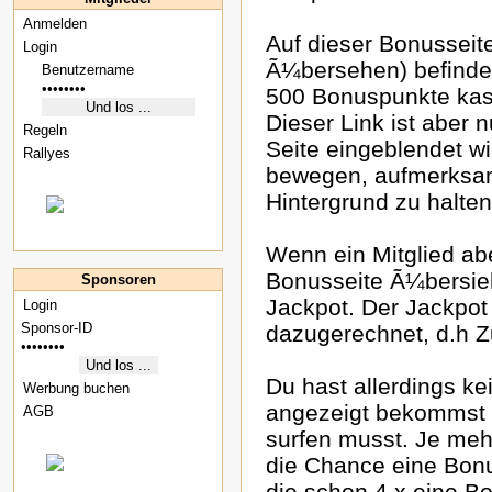
Anmelden
Auf dieser Bonusseit
Login
Ã¼bersehen) befindet
500 Bonuspunkte kass
Dieser Link ist aber 
Regeln
Seite eingeblendet wi
Rallyes
bewegen, aufmerksam 
Hintergrund zu halten
Wenn ein Mitglied ab
Bonusseite Ã¼bersieh
Sponsoren
Jackpot. Der Jackpot
Login
dazugerechnet, d.h Z
Du hast allerdings ke
Werbung buchen
angezeigt bekommst o
AGB
surfen musst. Je meh
die Chance eine Bonus
die schon 4 x eine B