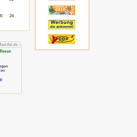
00
24
MaxiAd.de
 Resse
gegen
 im
se