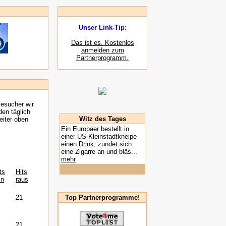
Unser Link-Tip:
Das ist es. Kostenlos
anmelden zum
Partnerprogramm.
Besucher wir
den täglich
Witz des Tages
eiter oben
Ein Europäer bestellt in
einer US-Kleinstadtkneipe
einen Drink, zündet sich
eine Zigarre an und bläs...
mehr
ts
Hits
in
raus
21
Top Partnerprogramme!
21