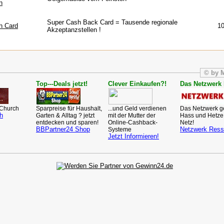
n
Super Cash Back Card = Tausende regionale
h Card
1
Akzeptanzstellen !
© by 
Top‑--Deals jetzt!
Clever Einkaufen?!
Das Netzwerk
 Church
Sparpreise für Haushalt,
...und Geld verdienen
Das Netzwerk 
h
Garten & Alltag ? jetzt
mit der Mutter der
Hass und Hetze
entdecken und sparen!
Online-Cashback-
Netz!
BBPartner24 Shop
Netzwerk Res
Systeme
Jetzt Informieren!