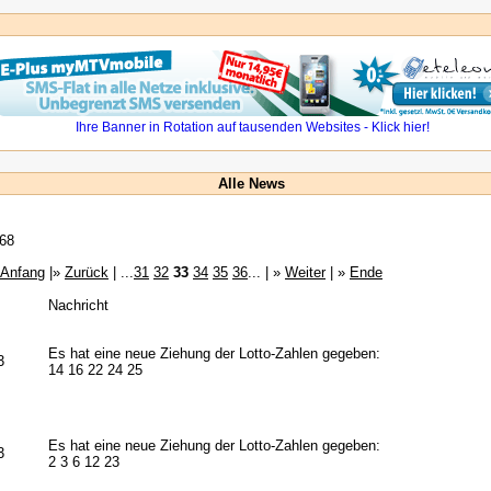
Alle News
68
Anfang
|»
Zurück
| ...
31
32
33
34
35
36
... | »
Weiter
| »
Ende
Nachricht
Es hat eine neue Ziehung der Lotto-Zahlen gegeben:
3
14 16 22 24 25
Es hat eine neue Ziehung der Lotto-Zahlen gegeben:
3
2 3 6 12 23