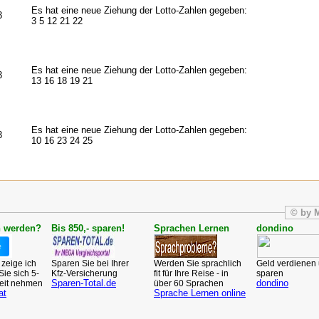
Es hat eine neue Ziehung der Lotto-Zahlen gegeben:
3
3 5 12 21 22
Es hat eine neue Ziehung der Lotto-Zahlen gegeben:
3
13 16 18 19 21
Es hat eine neue Ziehung der Lotto-Zahlen gegeben:
3
10 16 23 24 25
© by 
h werden?
Bis 850,- sparen!
Sprachen Lernen
dondino
 zeige ich
Sparen Sie bei Ihrer
Werden Sie sprachlich
Geld verdienen
ie sich 5-
Kfz-Versicherung
fit für Ihre Reise - in
sparen
Sparen-Total.de
dondino
eit nehmen
über 60 Sprachen
at
Sprache Lernen online