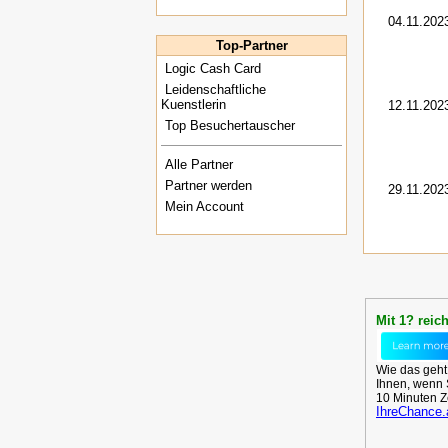
04.11.202
Top-Partner
Logic Cash Card
Leidenschaftliche
Kuenstlerin
12.11.202
Top Besuchertauscher
Alle Partner
Partner werden
29.11.202
Mein Account
Mit 1? reic
Wie das geht
Ihnen, wenn S
10 Minuten Z
IhreChance.