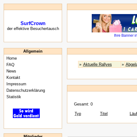
SurfCrown
der effektive Besuchertausch
Allgemein
Home
»
Aktuelle Rallyes
»
Abgel
FAQ
News
Kontakt
Impressum
Datenschutzerklärung
Statistik
Gesamt: 0
Typ
Titel
Läuf
Mitglieder